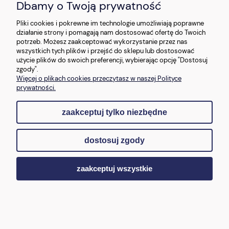
Dbamy o Twoją prywatność
O NAS
Pliki cookies i pokrewne im technologie umożliwiają poprawne
działanie strony i pomagają nam dostosować ofertę do Twoich
potrzeb. Możesz zaakceptować wykorzystanie przez nas
KONTAKT
wszystkich tych plików i przejść do sklepu lub dostosować
użycie plików do swoich preferencji, wybierając opcję "Dostosuj
zgody".
Więcej o plikach cookies przeczytasz w naszej Polityce
© 2026 FHU MIWA. Wszelkie prawa zastrzeżone
prywatności.
zaakceptuj tylko niezbędne
pokaż pełną wersję strony
dostosuj zgody
Sklep internetowy Shoper.pl
zaakceptuj wszystkie