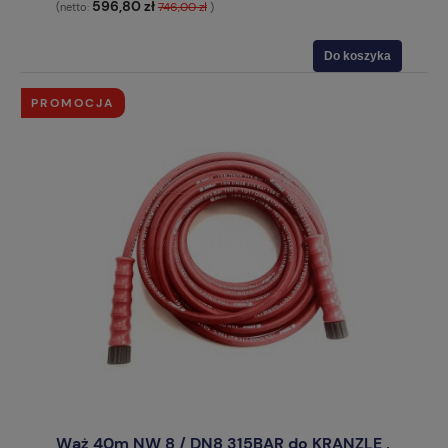
596,80 zł
746,00 zł
(netto:
)
Do koszyka
PROMOCJA
Wąż 40m NW 8 / DN8 315BAR do KRANZLE ,