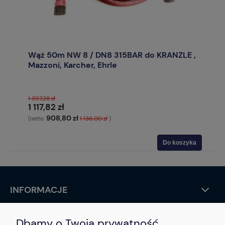
Wąż 50m NW 8 / DN8 315BAR do KRANZLE ,
Mazzoni, Karcher, Ehrle
1 397,28 zł
1 117,82 zł
908,80 zł
1 136,00 zł
(netto:
)
Do koszyka
INFORMACJE
STREFA KLIENTA
Dbamy o Twoją prywatność