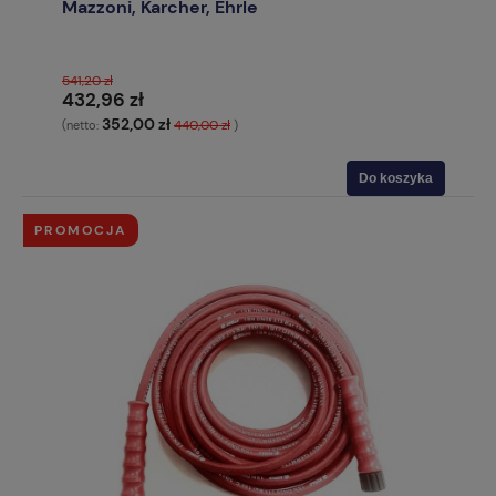
Mazzoni, Karcher, Ehrle
541,20 zł
432,96 zł
352,00 zł
440,00 zł
(netto:
)
Do koszyka
PROMOCJA