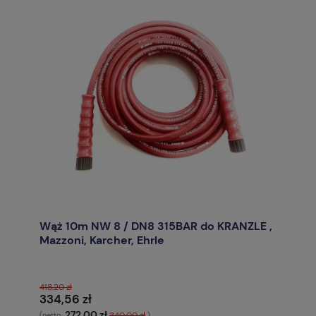
Wąż 10m NW 8 / DN8 315BAR do KRANZLE ,
Mazzoni, Karcher, Ehrle
418,20 zł
334,56 zł
272,00 zł
340,00 zł
(netto:
)