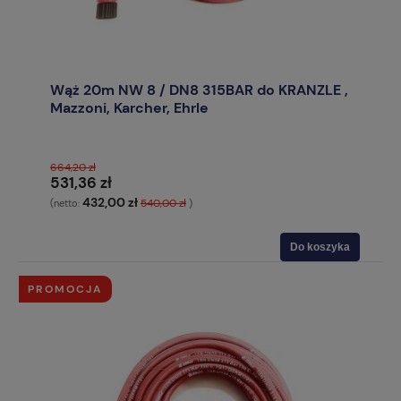
Wąż 20m NW 8 / DN8 315BAR do KRANZLE ,
Mazzoni, Karcher, Ehrle
664,20 zł
531,36 zł
432,00 zł
540,00 zł
(netto:
)
Do koszyka
PROMOCJA