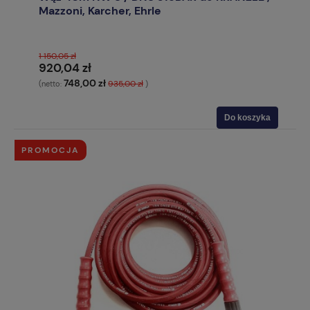
Mazzoni, Karcher, Ehrle
1 150,05 zł
920,04 zł
748,00 zł
935,00 zł
(netto:
)
Do koszyka
PROMOCJA