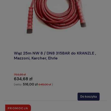
Wąż 25m NW 8 / DN8 315BAR do KRANZLE ,
Mazzoni, Karcher, Ehrle
793,35 zł
634,68 zł
516,00 zł
645,00 zł
(netto:
)
Do koszyka
PROMOCJA