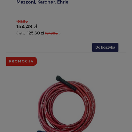
Mazzoni, Karcher, Ehrle
193,11 zł
154,49 zł
125,60 zł
157,00 zł
(netto:
)
Do koszyka
PROMOCJA