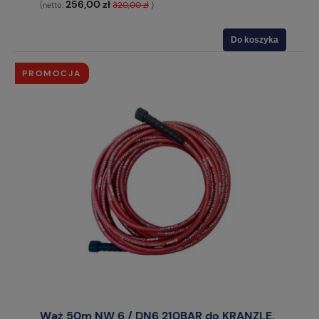
256,00 zł
320,00 zł
(netto:
)
Do koszyka
PROMOCJA
Wąż 50m NW 6 / DN6 210BAR do KRANZLE,