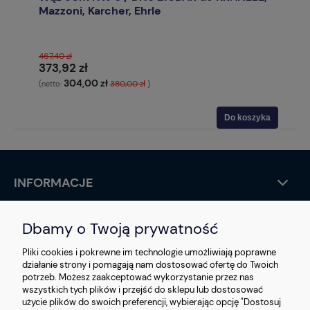
Mazzoni, Karcher, Ehrle
467,40 zł
373,92 zł
304,00 zł
380,00 zł
(netto:
)
Do koszyka
INFORMACJE
STREFA KLIENTA
Dbamy o Twoją prywatność
O NAS
Pliki cookies i pokrewne im technologie umożliwiają poprawne
działanie strony i pomagają nam dostosować ofertę do Twoich
potrzeb. Możesz zaakceptować wykorzystanie przez nas
KONTAKT
wszystkich tych plików i przejść do sklepu lub dostosować
użycie plików do swoich preferencji, wybierając opcję "Dostosuj