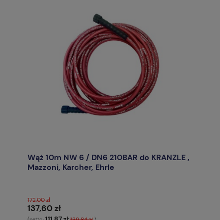
Wąż 10m NW 6 / DN6 210BAR do KRANZLE ,
Mazzoni, Karcher, Ehrle
172,00 zł
137,60 zł
111,87 zł
139,84 zł
(netto:
)