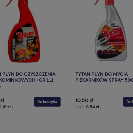
N PŁYN DO CZYSZCZENIA
TYTAN PŁYN DO MYCIA
KOMINKOWYCH I GRILLI
PIEKARNIKÓW SPRAY 50
G
zł
10,50 zł
Do koszyka
Do 
0,16 zł
8,54 zł
)
(netto:
)