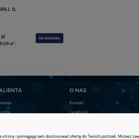
RILL 1L
 zł
Do koszyka
9,09 zł
)
KLIENTA
O NAS
wienia
Kontakt
konta
Facebook
nia
Blog
enniki
Serwis
nie strony i pomagają nam dostosować ofertę do Twoich potrzeb. Możesz zaa