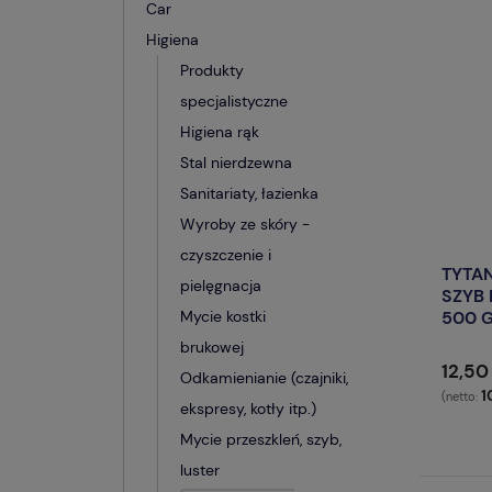
Car
Higiena
Produkty
specjalistyczne
Higiena rąk
Stal nierdzewna
Sanitariaty, łazienka
Wyroby ze skóry -
czyszczenie i
TYTA
pielęgnacja
SZYB 
Mycie kostki
500 
brukowej
12,50 
Odkamienianie (czajniki,
1
(netto:
ekspresy, kotły itp.)
Mycie przeszkleń, szyb,
luster