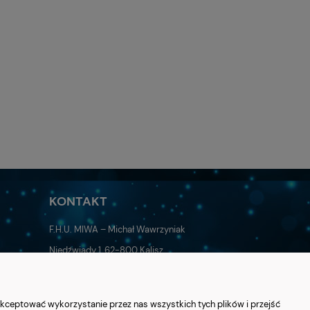
KONTAKT
F.H.U. MIWA – Michał Wawrzyniak
Niedźwiady 1, 62-800 Kalisz
sklep@miwa.net.pl
+48 62 501 79 45
kceptować wykorzystanie przez nas wszystkich tych plików i przejść