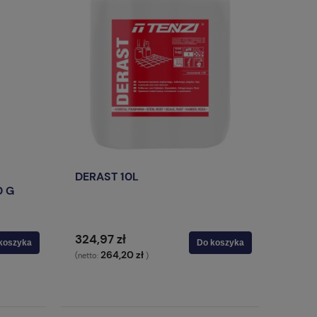
DERAST 10L
0 G
324,97 zł
koszyka
Do koszyka
264,20 zł
(netto:
)