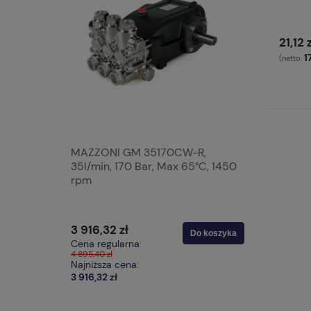
21,12 
17
(netto:
25l/min,
MAZZONI GM 35170CW-R,
MAZZONI
0 rpm
35l/min, 170 Bar, Max 65°C, 1450
200 Bar,
rpm
3 916,32 zł
1 653,12 
Do koszyka
Do koszyka
Cena regularna:
Cena regu
4 895,40 zł
2 066,40 zł
Najniższa cena:
Najniższa 
3 916,32 zł
1 653,12 zł