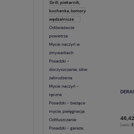
Grill, piekarnik,
kuchenka, komory
wędzalnicze
Odświeżacze
powietrza
Mycie naczyń w
zmywarkach
Posadzki -
doczyszczanie, silne
zabrudzenia
Mycie naczyń -
DERAS
ręczne
Posadzki - bieżące
mycie, pielęgnacja
46,42
Odtłuszczanie
3
(netto:
Posadzki - garaże,