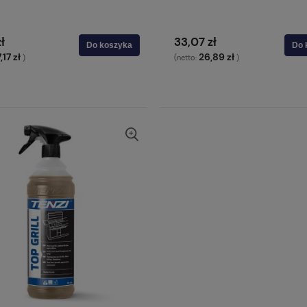
zł
33,07 zł
Do koszyka
Do 
,17 zł
26,89 zł
)
(netto:
)
 PMD 10200R 10l/min
Kocioł diesel ze sterowaniem
 Max 65°C, 1450 rpm
25l/min. 350bar 230V z
pierścieniem centrującym
średni
zł
12 640,00 zł
Do koszyka
Do koszyk
larna:
Cena regularna:
15 800,00 zł
cena:
Najniższa cena:
12 640,00 zł