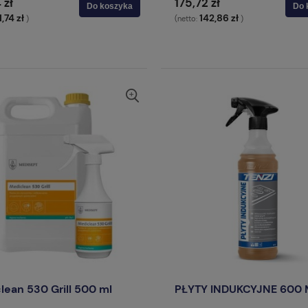
 zł
175,72 zł
Do koszyka
Do 
1,74 zł
142,86 zł
)
(netto:
)
lean 530 Grill 500 ml
PŁYTY INDUKCYJNE 600 