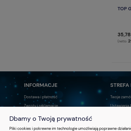
TOP G
35,78
2
(netto:
INFORMACJE
STREFA 
Dostawa i płatność
Twoje zamó
Zwroty i reklamacje
Ustawienia 
Regulamin sklepu
Przechowal
Dbamy o Twoją prywatność
Polityka prywatności
Katalogi & c
Pliki cookies i pokrewne im technologie umożliwiają poprawne działa