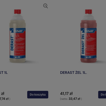
T 1L
DERAST ŻEL 1L.
 zł
41,17 zł
Do koszyka
Do 
7,74 zł
33,47 zł
)
(netto:
)