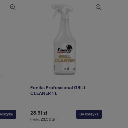
Feniks Professional GRILL
CLEANER 1 L
28,91 zł
koszyka
Do koszyka
23,50 zł
(netto:
)