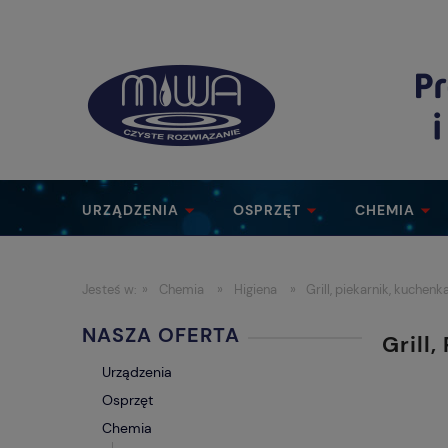
URZĄDZENIA
OSPRZĘT
CHEMIA
Jesteś w:
»
Chemia
»
Higiena
»
Grill, piekarnik, kuchen
NASZA OFERTA
Grill
Urządzenia
Osprzęt
Chemia