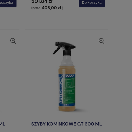
501,84 zł
koszyka
Do koszyka
408,00 zł
(netto:
)
ML
SZYBY KOMINKOWE GT 600 ML