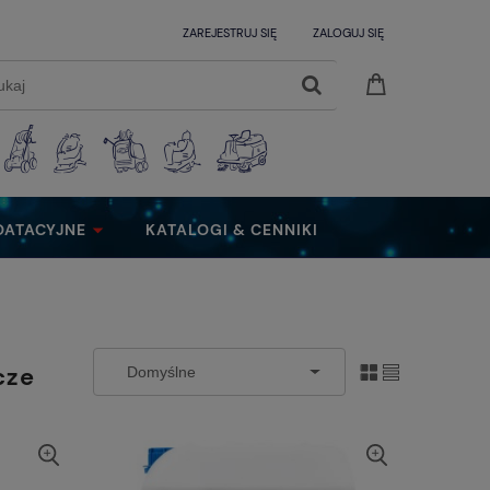
ZAREJESTRUJ SIĘ
ZALOGUJ SIĘ
OATACYJNE
KATALOGI & CENNIKI
cze