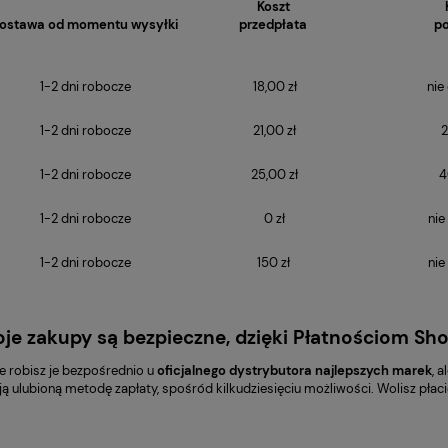
Koszt
ostawa od momentu wysyłki
przedpłata
po
1-2 dni robocze
18,00 zł
nie
1-2 dni robocze
21,00 zł
2
1-2 dni robocze
25,00 zł
4
1-2 dni robocze
0 zł
nie
1-2 dni robocze
150 zł
nie
je zakupy są bezpieczne, dzięki Płatnościom Sh
że robisz je bezpośrednio u
oficjalnego dystrybutora najlepszych marek
, 
 ulubioną metodę zapłaty, spośród kilkudziesięciu możliwości. Wolisz pła