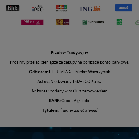
Przelew Tradycyjny
Prosimy przelać pieniądze za zakupy na poniższe konto bankowe:
Odbiorca:
F.H.U. MIWA – Michał Wawrzyniak
Adres:
Niedźwiady 1, 62-800 Kalisz
Nr konta:
podany w mailu z zamówieniem
BANK
:
Credit Agricole
Tytułem:
[numer zamówienia]