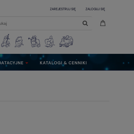
ZAREJESTRUJ SIĘ
ZALOGUJ SIĘ
OATACYJNE
KATALOGI & CENNIKI