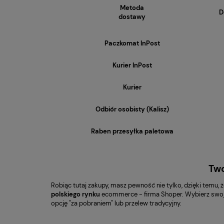
Metoda
D
dostawy
Paczkomat InPost
Kurier InPost
Kurier
Odbiór osobisty (Kalisz)
Raben przesyłka paletowa
Two
Robiąc tutaj zakupy, masz pewność nie tylko, dzięki temu, 
polskiego rynku
ecommerce - firma Shoper. Wybierz swoją
opcję "za pobraniem" lub przelew tradycyjny.