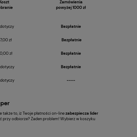
Koszt
Zamówienia
branie
powyżej 1000 zł
 dotyczy
Bezpłatnie
7,00 zł
Bezpłatnie
0,00 zł
Bezpłatnie
 dotyczy
Bezpłatnie
 dotyczy
----
oper
ale także to, iż Twoje płatności on-line
zabezpiecza lider
cić przy odbiorze? Żaden problem! Wybierz w koszyku