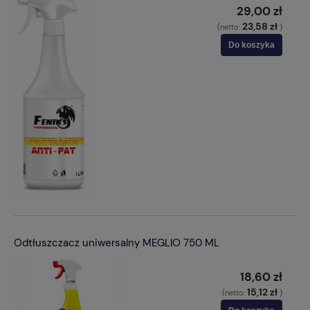
29,00 zł
23,58 zł
(netto:
)
Do koszyka
Odtłuszczacz uniwersalny MEGLIO 750 ML
18,60 zł
15,12 zł
(netto:
)